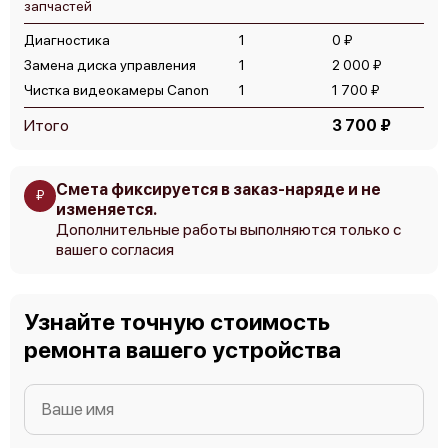
запчастей
Диагностика
1
0 ₽
Canon LEGRIA HF G40
Замена диска управления
1
2 000 ₽
Чистка видеокамеры Canon
1
1 700 ₽
Итого
3 700 ₽
Смета фиксируется в заказ-наряде и не
Canon LEGRIA HF R76
₽
изменяется.
Дополнительные работы выполняются только с
вашего согласия
Узнайте точную стоимость
Canon LEGRIA HF R78
ремонта вашего устройства