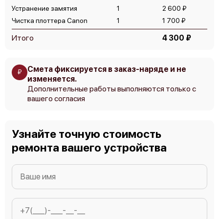
Устранение замятия
1
2 600 ₽
Чистка плоттера Canon
1
1 700 ₽
Итого
4 300 ₽
Смета фиксируется в заказ-наряде и не
Canon imagePROGRAF TX-4100
₽
изменяется.
Дополнительные работы выполняются только с
вашего согласия
Узнайте точную стоимость
Canon imagePROGRAF TX-4000
ремонта вашего устройства
Canon imagePROGRAF TX-3100