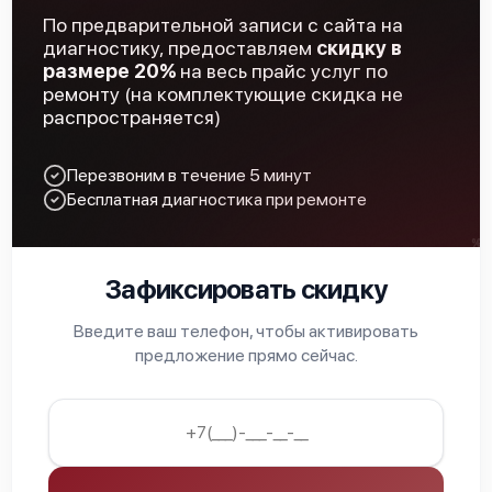
По предварительной записи с сайта на
Canon imagePROGRAF iPF PRO-6000
диагностику, предоставляем
скидку в
размере 20%
на весь прайс услуг по
ремонту (на комплектующие скидка не
распространяется)
Перезвоним в течение 5 минут
Canon imagePROGRAF iPF PRO-4100S
Бесплатная диагностика при ремонте
Зафиксировать скидку
Введите ваш телефон, чтобы активировать
Canon imagePROGRAF iPF PRO-4100
предложение прямо сейчас.