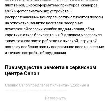
плоттеров, широкоформатных принтеров, сканеров,
МФУ и фотопечатающих устройств. К
распространенным неисправностям относятся полосы
Canon imagePROGRAF TM-300
на отпечатке, замятие носителя, засорение
печатающей головки, ошибки подачи чернил, сбои
каретки и отказ блока питания. В деловом мегаполисе
такая техника часто работает с высокой нагрузкой,
поэтому особенно важны оперативное восстановление
и точная настройка оборудования.
Canon imagePROGRAF PRO-6000S
Преимущества ремонта в сервисном
центре Canon
Сервис Canon предлагает клиентам удобные и
прозрачные условия обслуживания:
Canon imagePROGRAF PRO-6000
принимаем плоттеры разных серий, форматов и
Развернуть
годов выпуска;