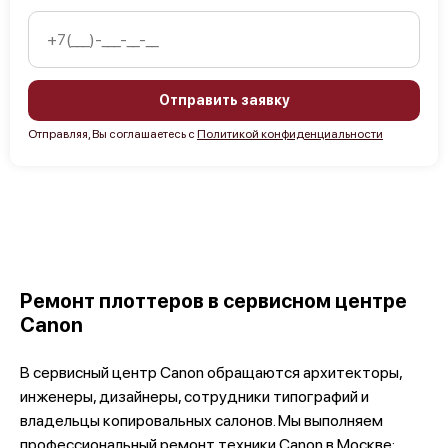
Canon imagePROGRAF W6200
Отправить заявку
Отправляя, Вы соглашаетесь с
Политикой конфиденциальности
Canon imagePROGRAF W2200
Ремонт плоттеров в сервисном центре
Canon
В сервисный центр Canon обращаются архитекторы,
Canon imagePROGRAF TM-305
инженеры, дизайнеры, сотрудники типографий и
владельцы копировальных салонов. Мы выполняем
профессиональный ремонт техники Canon в Москве: