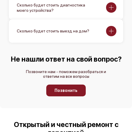
Сколько будет стоить диагностика
моего устройства?
Сколько будет стоить выезд на дом?
Canon imagePROGRAF PRO-6100
Не нашли ответ на свой вопрос?
Позвоните нам - поможем разобраться и
ответим на все вопросы
Canon imagePROGRAF PRO-4100S
Позвонить
Открытый и честный ремонт с
Canon imagePROGRAF PRO-4100