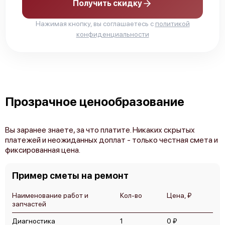
Получить скидку
Canon imagePROGRAF iPF PRO-2100
Нажимая кнопку, вы соглашаетесь с
политикой
конфиденциальности
Canon ColorWave 9000
Прозрачное ценообразование
Вы заранее знаете, за что платите. Никаких скрытых
платежей и неожиданных доплат - только честная смета и
фиксированная цена.
Canon imagePROGRAF TA-20
Пример сметы на ремонт
Наименование работ и
Кол-во
Цена, ₽
запчастей
Диагностика
1
0 ₽
Canon imagePROGRAF TZ-30000